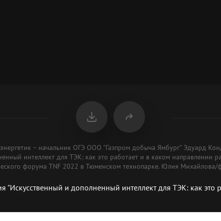
 энергетик – начальник ОГЭ ООО "Газпром добыча Ямбург" Эдуард Кон
енный интеллект для ТЭК: как это работает и в каком направлении ра
ского форума TNF 2022 в Тюменском технопарке. Юлия Михайлова/ф
я "Искусственный и дополненный интеллект для ТЭК: как это ра