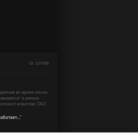
ID: 137990
дратьев во время сессии
звивается" в рамках
отохост-агентство ТАСС
ботает..."