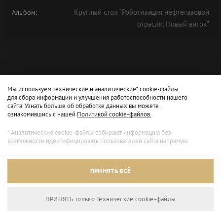
Круглый стол "Роботизация нефтегазовой
Альбом:
отрасли. Новый виток"
Мы используем технические и аналитические* cookie-файлы
для сбора информации и улучшения работоспособности нашего
сайта. Узнать больше об обработке данных вы можете
ознакомившись с нашей
Политикой cookie-файлов.
* Аналитические cookie-файлы собирают информацию без
возможности идентифицировать пользователей сайта напрямую.
ПРИНЯТЬ ВСЁ
ПРИНЯТЬ только Технические сookie-файлы