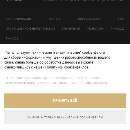
ЭКОНОМИЧЕСКИЙ
ФОРУМ
НЕФТЕГАЗОВЫЙ
ТНФ
ПРОМЫШЛЕННО-ЭНЕРГЕТИЧЕСКИЙ
ТЮМЕНСКИЙ
ТЕХНОПАРК
ТНФ-2022
ТНФ2022
Мы используем технические и аналитические* cookie-файлы
для сбора информации и улучшения работоспособности нашего
сайта. Узнать больше об обработке данных вы можете
ознакомившись с нашей
Политикой cookie-файлов.
* Аналитические cookie-файлы собирают информацию без
возможности идентифицировать пользователей сайта напрямую.
ПРИНЯТЬ ВСЁ
ПРИНЯТЬ только Технические сookie-файлы