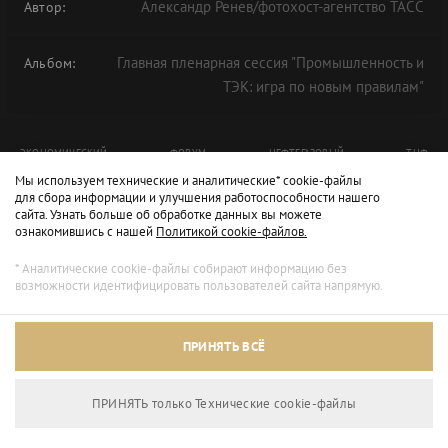
Александр Ренев/фотохост-агентство ТАСС
Автор:
Главная пленарная сессия "Промышленность и
Альбом:
ТЭК: игра по новым правилам"
ЭКОНОМИЧЕСКИЙ
ФОРУМ
НЕФТЕГАЗОВЫЙ
ТНФ
Мы используем технические и аналитические* cookie-файлы
ПРОМЫШЛЕННО-ЭНЕРГЕТИЧЕСКИЙ
ТЮМЕНСКИЙ
ТЕХНОПАРК
ТНФ-2022
для сбора информации и улучшения работоспособности нашего
сайта. Узнать больше об обработке данных вы можете
ТНФ2022
ознакомившись с нашей
Политикой cookie-файлов.
* Аналитические cookie-файлы собирают информацию без
возможности идентифицировать пользователей сайта напрямую.
ПРИНЯТЬ ВСЁ
ПРИНЯТЬ только Технические сookie-файлы