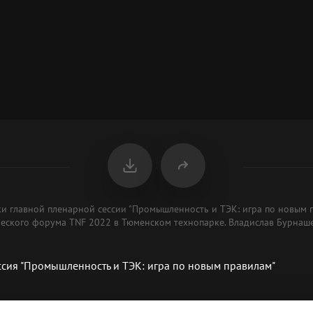
ки главной пленарной сессии "Промышленность и ТЭК: игра по новым 
ского форума TNF 2022 в Тюменском технопарке. Владислав Бурнаше
ссия "Промышленность и ТЭК: игра по новым правилам"