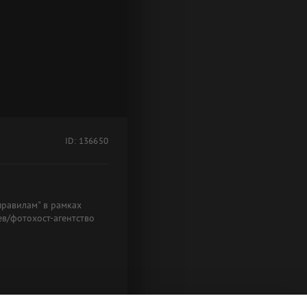
ID: 136650
правилам" в рамках
в/фотохост-агентство