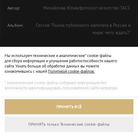
Михайлова Юлия/фотохост-агентство ТАСС
Автор:
Сессия "Рынок публичного капитала в России и
Альбом:
мире: чего ждать?"
Мы используем технические и аналитические* cookie-файлы
для сбора информации и улучшения работоспособности нашего
сайта. Узнать больше об обработке данных вы можете
ознакомившись с нашей
Политикой cookie-файлов.
* Аналитические cookie-файлы собирают информацию без
возможности идентифицировать пользователей сайта напрямую.
ПРИНЯТЬ ВСЁ
ПРИНЯТЬ только Технические сookie-файлы