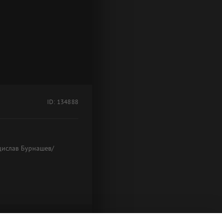
ID: 134888
дислав Бурнашев/